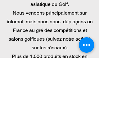
asiatique du Golf.
Nous vendons principalement sur
internet, mais nous nous déplaçons en
France au gré des compétitions et
salons golfiques (suivez notre activité
sur les réseaux).
Plus de 1.000 produits en stock en
France (Région Centre Val de Loire)
PGM est une célèbre marque de golf,
leader du marché asiatique (Corée,
Japon, Thaïlande et Chine) spécialisée
dans la fabrication de toutes les