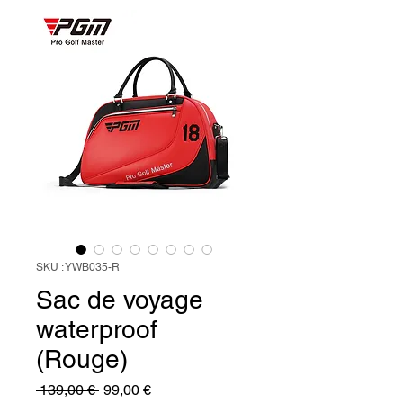
SKU : YWB035-R
Sac de voyage
waterproof
(Rouge)
Prix
Prix
 139,00 € 
99,00 €