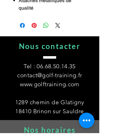
Attaches métalliques de
qualité
Nous contacter
Tel :
06.68.50.14.35
contact@golf-training.fr
www.golftraining.com
1289 chemin de Glatigny
18410 Brinon sur Sauldre
Nos horaires