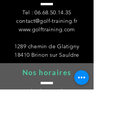
Tel :
06.68.50.14.35
contact@golf-training.fr
www.golftraining.com
1289 chemin de Glatigny
18410 Brinon sur Sauldre
Nos horaires
Lundi au samedi
de 9h00 à 12h00
de 14h00 à 18h30
Mentions légales / protection des données