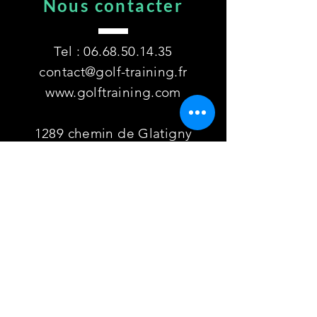
Nous contacter
Tel :
06.68.50.14.35
contact@golf-training.fr
www.golftraining.com
1289 chemin de Glatigny
18410 Brinon sur Sauldre
Nos horaires
Lundi au samedi
de 9h00 à 12h00
de 14h00 à 18h30