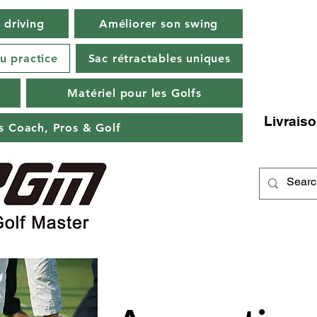
 driving
Améliorer son swing
u practice
Sac rétractables uniques
Matériel pour les Golfs
Livraiso
ts Coach, Pros & Golf