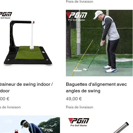
Frais de livraison
raineur de swing indoor /
Aperçu rapide
Baguettes d'alignement avec
Aperçu rapide
tdoor
angles de swing
x
Prix
,00 €
49,00 €
s de livraison
Frais de livraison