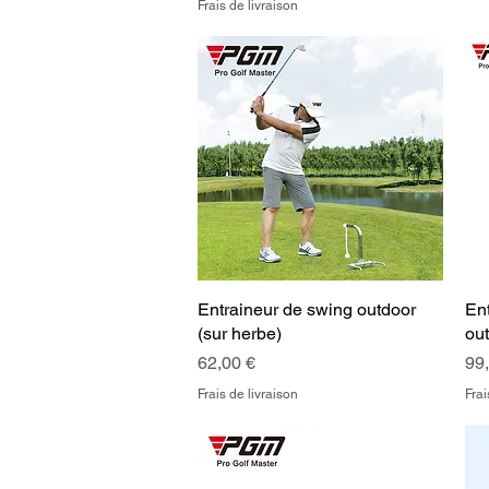
Frais de livraison
Entraineur de swing outdoor
Aperçu rapide
Ent
(sur herbe)
ou
Prix
Pri
62,00 €
99
Frais de livraison
Frai