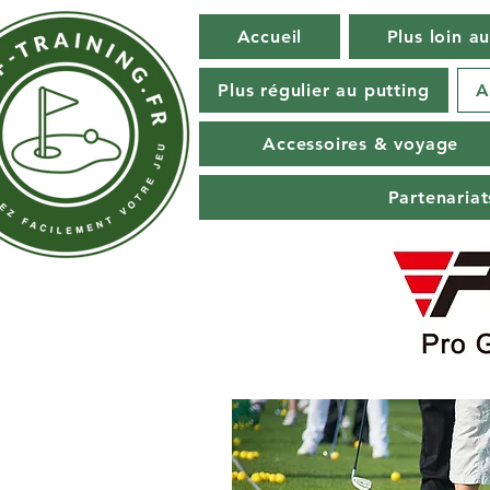
Accueil
Plus loin au
Plus régulier au putting
A
Accessoires & voyage
Partenaria