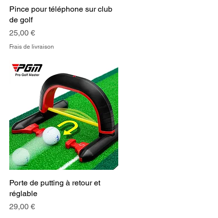
Pince pour téléphone sur club
Aperçu rapide
de golf
Prix
25,00 €
Frais de livraison
Porte de putting à retour et
Aperçu rapide
réglable
Prix
29,00 €