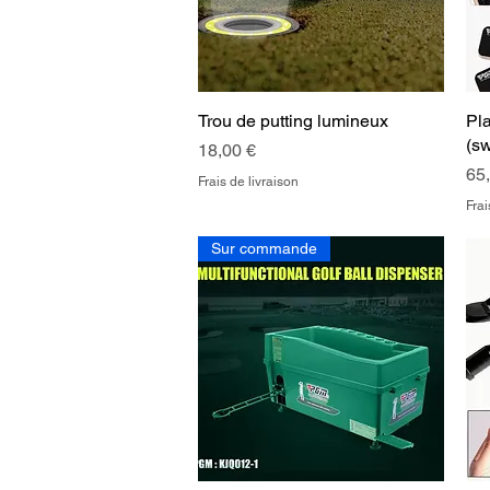
Trou de putting lumineux
Aperçu rapide
Pla
(sw
Prix
18,00 €
Pri
65
Frais de livraison
Frai
Sur commande