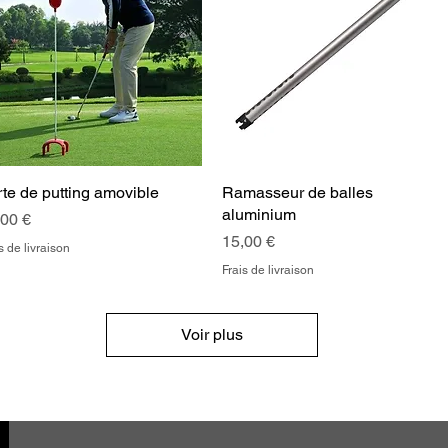
te de putting amovible
Aperçu rapide
Ramasseur de balles
Aperçu rapide
aluminium
x
,00 €
Prix
15,00 €
s de livraison
Frais de livraison
Voir plus