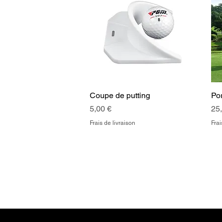
Coupe de putting
Aperçu rapide
Por
Prix
Pri
5,00 €
25
Frais de livraison
Frai