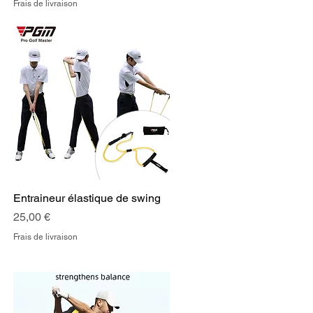
Frais de livraison
Entraineur élastique de swing
Aperçu rapide
Prix
25,00 €
Frais de livraison