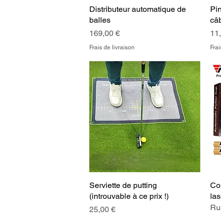
Distributeur automatique de
Aperçu rapide
Pi
balles
câb
Prix
Pri
169,00 €
11
Frais de livraison
Frai
Serviette de putting
Aperçu rapide
Cou
(introuvable à ce prix !)
las
Rup
Prix
25,00 €