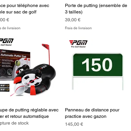
nce pour téléphone avec
Aperçu rapide
Porte de putting (ensemble de
Aperçu rapide
le sur sac de golf
3 tailles)
x
Prix
,00 €
39,00 €
s de livraison
Frais de livraison
pe de putting réglable avec
Aperçu rapide
Panneau de distance pour
Aperçu rapide
er et retour automatique
practice avec gazon
ture de stock
Prix
145,00 €