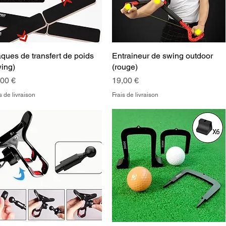
ques de transfert de poids
Aperçu rapide
Entraineur de swing outdoor
Aperçu rapide
ing)
(rouge)
x
Prix
,00 €
19,00 €
s de livraison
Frais de livraison