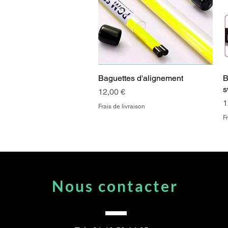
Baguettes d'alignement
Aperçu rapide
B
s
Prix
12,00 €
P
1
Frais de livraison
Fr
Nous contacter