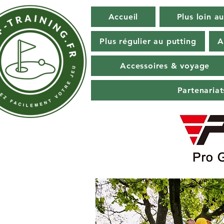
Accueil
Plus loin au
Plus régulier au putting
A
Accessoires & voyage
Partenaria