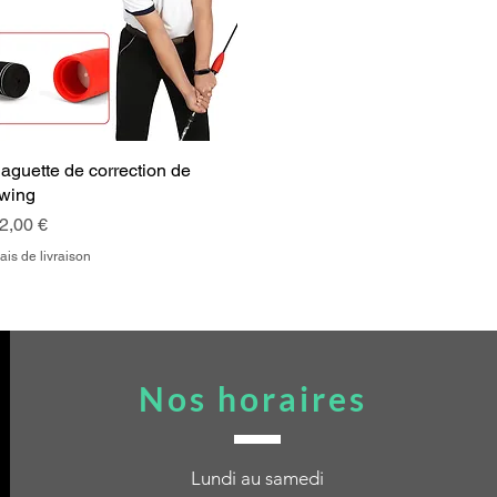
aguette de correction de
Aperçu rapide
wing
rix
2,00 €
ais de livraison
Nos horaires
Lundi au samedi