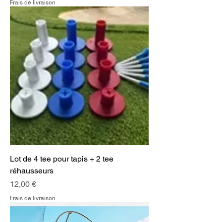
Frais de livraison
Lot de 4 tee pour tapis + 2 tee
réhausseurs
Prix
12,00 €
Frais de livraison