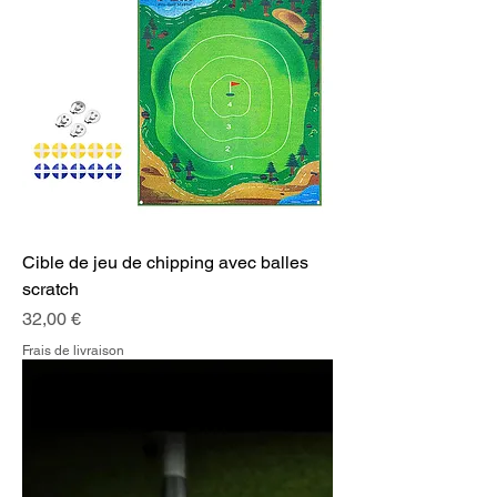
Cible de jeu de chipping avec balles
scratch
Prix
32,00 €
Frais de livraison