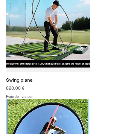
Swing plane
Prix
820,00 €
Frais de livraison