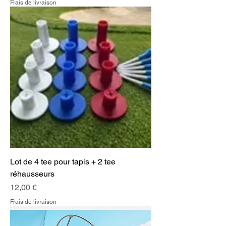
Frais de livraison
Lot de 4 tee pour tapis + 2 tee
réhausseurs
Prix
12,00 €
Frais de livraison