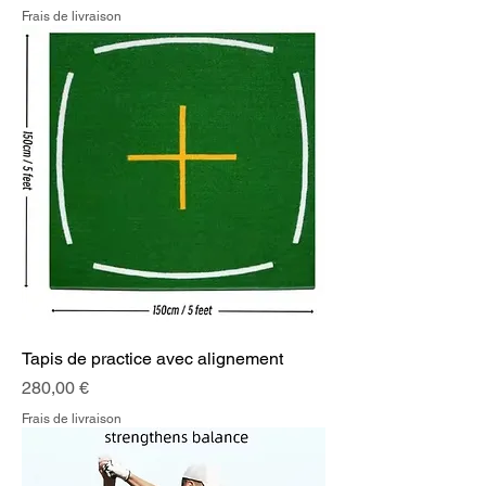
Frais de livraison
Tapis de practice avec alignement
Prix
280,00 €
Frais de livraison