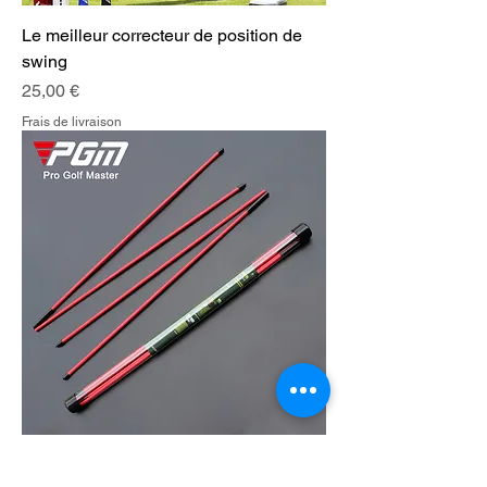
Le meilleur correcteur de position de
swing
Prix
25,00 €
Frais de livraison
Baguettes d'alignement pliantes