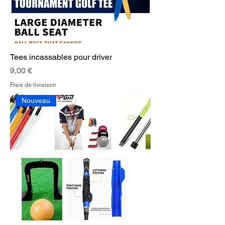
Tees incassables pour driver
Prix
9,00 €
Frais de livraison
Nouveau