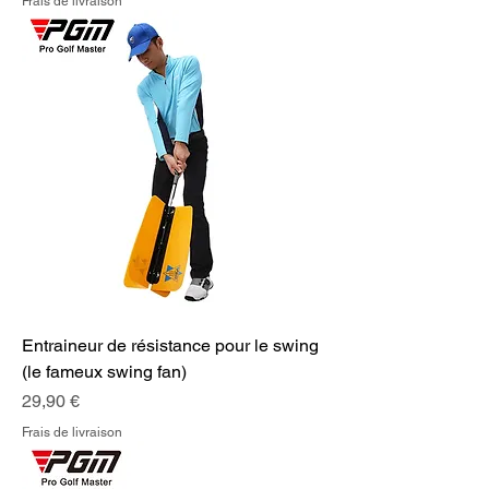
Frais de livraison
Entraineur de résistance pour le swing
(le fameux swing fan)
Prix
29,90 €
Frais de livraison